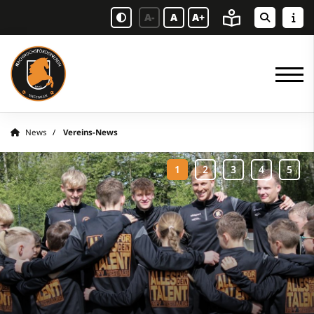
A-
A
A+
News
Vereins-News