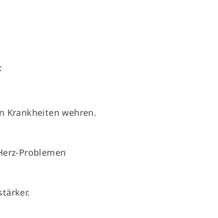
:
en Krankheiten wehren.
 Herz-Problemen
tärker.